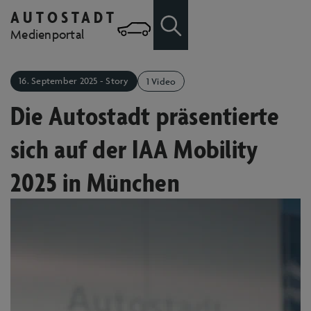
AUTOSTADT
Zum Hauptinhalt springen
Zur Suche
Medienportal
16. September 2025 - Story
1 Video
Die Autostadt präsentierte
sich auf der IAA Mobility
2025 in München