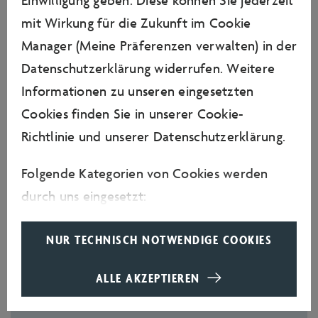
Einwilligung geben. Diese können Sie jederzeit
1.990 Exemplaren erscheint.
mit Wirkung für die Zukunft im Cookie
Manager (Meine Präferenzen verwalten) in der
Datenschutzerklärung widerrufen. Weitere
Informationen zu unseren eingesetzten
Cookies finden Sie in unserer
Cookie-
Richtlinie
und unserer
Datenschutzerklärung
.
Folgende Kategorien von Cookies werden
PDF-DOKUMENT
durch uns eingesetzt:
Erforderliche Cookies
NUR TECHNISCH NOTWENDIGE COOKIES
ARTIKEL TEILEN
Erforderliche Cookies helfen dabei, eine
Website nutzbar zu machen, indem sie
ALLE AKZEPTIEREN
ARTIKEL MERKEN
Grundfunktionen wie Seitennavigation und