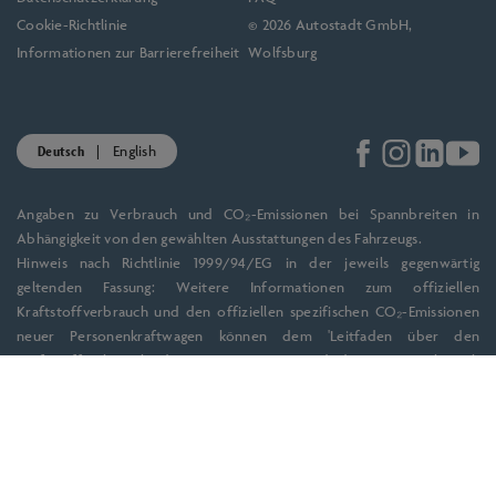
Cookie-Richtlinie
© 2026 Autostadt GmbH,
Informationen zur Barrierefreiheit
Wolfsburg
Deutsch
English
Angaben zu Verbrauch und CO₂-Emissionen bei Spannbreiten in
Abhängigkeit von den gewählten Ausstattungen des Fahrzeugs.
Hinweis nach Richtlinie 1999/94/EG in der jeweils gegenwärtig
geltenden Fassung: Weitere Informationen zum offiziellen
Kraftstoffverbrauch und den offiziellen spezifischen CO₂-Emissionen
neuer Personenkraftwagen können dem 'Leitfaden über den
Kraftstoffverbrauch, die CO₂-Emissionen und den Stromverbrauch
neuer Personenkraftwagen' entnommen werden, der an allen
Verkaufsstellen und bei der DAT Deutsche Automobil Treuhand
GmbH, Hellmuth-Hirth-Straße 1, D-73760 Ostfildern oder unter
www.dat.de