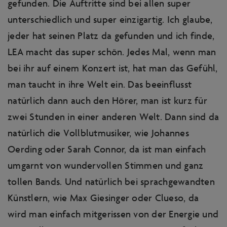
gefunden. Die Auftritte sind bei allen super
Sie sich auf der Seite bewegen. Die
unterschiedlich und super einzigartig. Ich glaube,
gesammelten Informationen helfen uns die
jeder hat seinen Platz da gefunden und ich finde,
Nutzerfreundlichkeit und Qualität unserer
LEA macht das super schön. Jedes Mal, wenn man
Webseite fortlaufend zu verbessern und Ihr
bei ihr auf einem Konzert ist, hat man das Gefühl,
Nutzererlebnis zu optimieren.
man taucht in ihre Welt ein. Das beeinflusst
natürlich dann auch den Hörer, man ist kurz für
zwei Stunden in einer anderen Welt. Dann sind da
natürlich die Vollblutmusiker, wie Johannes
Oerding oder Sarah Connor, da ist man einfach
umgarnt von wundervollen Stimmen und ganz
tollen Bands. Und natürlich bei sprachgewandten
Künstlern, wie Max Giesinger oder Clueso, da
wird man einfach mitgerissen von der Energie und