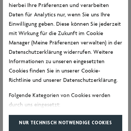
hierbei Ihre Präferenzen und verarbeiten
Sommerfestival in der Autostadt in Wolfsburg
Daten für Analytics nur, wenn Sie uns Ihre
auf. Viele Künstlerinnen und Künstler, die
Einwilligung geben. Diese können Sie jederzeit
ebenfalls beim Sommerfestival der Autostadt
mit Wirkung für die Zukunft im Cookie
auftreten, kennen Sie gut, unter anderem Sarah
Manager (Meine Präferenzen verwalten) in der
Connor, Johannes Oerding, Max Giesinger, LEA
Datenschutzerklärung widerrufen. Weitere
und Clueso. Wie würden Sie die Künstlerinnen
Informationen zu unseren eingesetzten
und Künstler in nur wenigen Worten beschreiben?
Cookies finden Sie in unserer
Cookie-
Was macht aus Ihrer Sicht die Auftritte dieser
Richtlinie
und unserer
Datenschutzerklärung
.
Künstlerinnen und Künstler so einzigartig?"
Folgende Kategorien von Cookies werden
Santos: „Alle aufgezählte Künstlerinnen und
durch uns eingesetzt:
Künstler sind natürlich super wichtige Personen in
meinem Leben geworden bzw. sogar richtige
Erforderliche Cookies
NUR TECHNISCH NOTWENDIGE COOKIES
Freunde, aber auch Leute ohne Musikbackground,
Erforderliche Cookies helfen dabei, eine