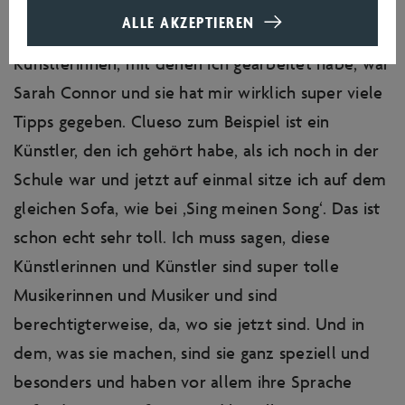
die mir ganz viele Tipps gegeben haben im Laufe
Website nutzbar zu machen, indem sie
ALLE AKZEPTIEREN
der Karriere. Ich glaube, eine der ersten
Grundfunktionen wie Seitennavigation und
Künstlerinnen, mit denen ich gearbeitet habe, war
Zugriﬀ auf sichere Bereiche der Website
Sarah Connor und sie hat mir wirklich super viele
ermöglichen. Die Website kann ohne diese
Tipps gegeben. Clueso zum Beispiel ist ein
Cookies nicht richtig funktionieren.
Künstler, den ich gehört habe, als ich noch in der
Schule war und jetzt auf einmal sitze ich auf dem
Analytics
gleichen Sofa, wie bei ‚Sing meinen Song‘. Das ist
Diese Cookies werden genutzt, um
schon echt sehr toll. Ich muss sagen, diese
Funktionen der Website zuzulassen, die
Künstlerinnen und Künstler sind super tolle
Ihnen eine möglichst komfortable Nutzung
Musikerinnen und Musiker und sind
ermöglichen. Diese Cookies sammeln
berechtigterweise, da, wo sie jetzt sind. Und in
Informationen darüber, wie Sie unsere
dem, was sie machen, sind sie ganz speziell und
Webseite nutzen, zum Beispiel, welche
besonders und haben vor allem ihre Sprache
Seiten Sie am meisten besuchen oder wie