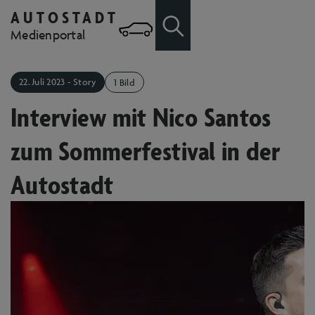
AUTOSTADT
Zum Hauptinhalt springen
Zur Suche
Medienportal
22. Juli 2023 - Story
1 Bild
Interview mit Nico Santos
zum Sommerfestival in der
Autostadt