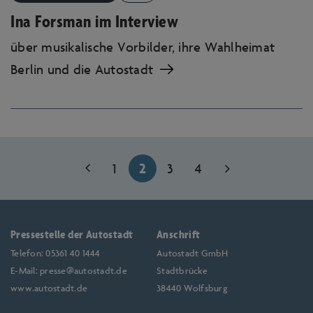
ermöglichen. Diese Cookies sammeln
Ina Forsman im Interview
Informationen darüber, wie Sie unsere
über musikalische Vorbilder, ihre Wahlheimat
Webseite nutzen, zum Beispiel, welche
Berlin und die Autostadt
Seiten Sie am meisten besuchen oder wie
Sie sich auf der Seite bewegen. Die
gesammelten Informationen helfen uns die
Nutzerfreundlichkeit und Qualität unserer
Webseite fortlaufend zu verbessern und Ihr
1
2
3
4
Nutzererlebnis zu optimieren.
Pressestelle der Autostadt
Anschrift
Telefon:
05361 40 1444
Autostadt GmbH
E-Mail:
presse@autostadt.de
Stadtbrücke
www.autostadt.de
38440 Wolfsburg