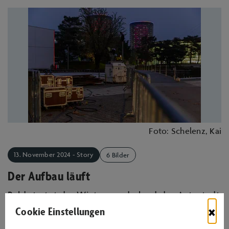
Foto: Schelenz, Kai
13. November 2024 - Story
6 Bilder
Der Aufbau läuft
Bald startet das Winterwunderland der Autostadt
×
Cookie Einstellungen