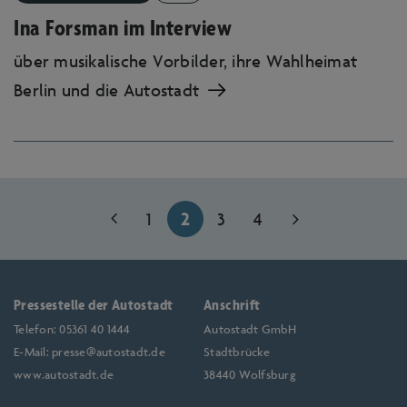
ermöglichen. Diese Cookies sammeln
Ina Forsman im Interview
Informationen darüber, wie Sie unsere
über musikalische Vorbilder, ihre Wahlheimat
Webseite nutzen, zum Beispiel, welche
Berlin und die Autostadt
Seiten Sie am meisten besuchen oder wie
Sie sich auf der Seite bewegen. Die
gesammelten Informationen helfen uns die
Nutzerfreundlichkeit und Qualität unserer
Webseite fortlaufend zu verbessern und Ihr
1
2
3
4
Nutzererlebnis zu optimieren.
Pressestelle der Autostadt
Anschrift
Telefon:
05361 40 1444
Autostadt GmbH
E-Mail:
presse@autostadt.de
Stadtbrücke
www.autostadt.de
38440 Wolfsburg