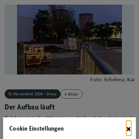
Foto: Schelenz, Kai
13. November 2024 - Story
6 Bilder
Der Aufbau läuft
Bald startet das Winterwunderland der Autostadt
×
Cookie Einstellungen